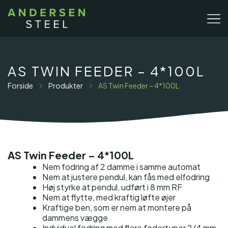
Gå
til
indholdet
AS TWIN FEEDER – 4*100L
Forside
Produkter
AS Twin Feeder – 4*100L
AS Twin Feeder – 4*100L
Nem fodring af 2 damme i samme automat
Nem at justere pendul, kan fås med elfodring
Høj styrke at pendul, udført i 8 mm RF
Nem at flytte, med kraftig løfte øjer
Kraftige ben, som er nem at montere på
dammens vægge
Indviduel fodring med flere fodertyper 2/4 mm