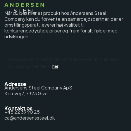
Når du bestiller et produkt hos Andersens Steel
Company kan du forvente en samarbejdspartner, der er
omstillingsparat, leverer høj kvalitet til
konkurrencedygtige priser og frem for alt følger med
udviklingen.
FVK Godkendt
Vi er godkendt til fremstilling af fødevarekontaktmaterialer.
Se vores godkendelser
her
.
Adresse
Andersens Steel Company ApS
Kornvej 7, 7323 Give
Kontakt os
+45 22 39 90 25
ca@andersenssteel.dk