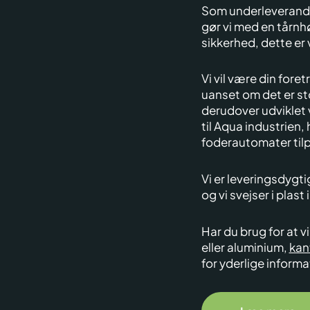
Som underleverandør
gør vi med en tårnhø
sikkerhed, dette er 
Vi vil være din fore
uanset om det er st
derudover udviklet
til Aqua industrien,
foderautomater tilp
Vi er leveringsdygti
og vi svejser i plas
Har du brug for at vi
eller aluminium,
kan
for yderlige informa