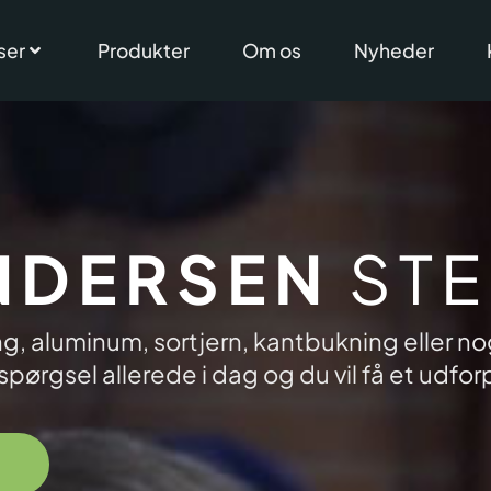
ser
Produkter
Om os
Nyheder
NDERSEN
STE
ing, aluminum, sortjern, kantbukning eller no
pørgsel allerede i dag og du vil få et udfo