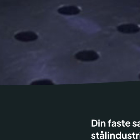
Din faste 
stålindustr