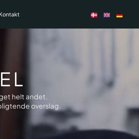
Kontakt
EL
get helt andet.
rpligtende overslag.