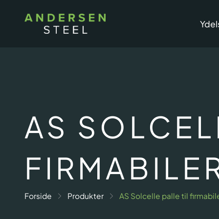
Gå
til
Ydel
indholdet
AS SOLCELL
FIRMABILE
Forside
Produkter
AS Solcelle palle til firmabil