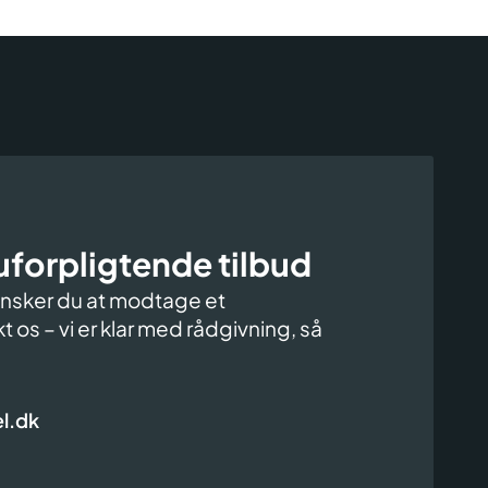
uforpligtende tilbud
 ønsker du at modtage et
t os – vi er klar med rådgivning, så
l.dk