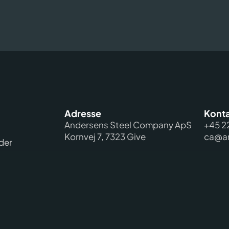
Adresse
Konta
Andersens Steel Company ApS
+45 2
Kornvej 7, 7323 Give
ca@an
der
med