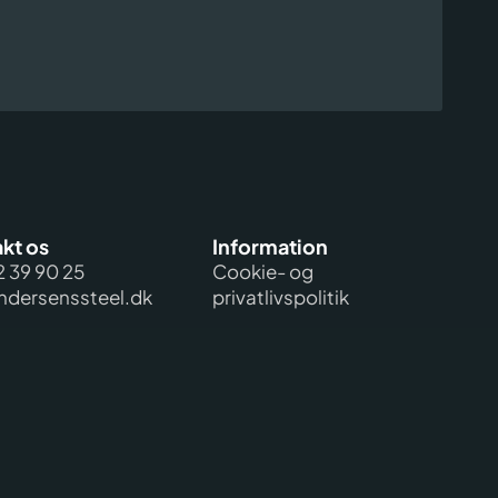
kt os
Information
2 39 90 25
Cookie- og
dersenssteel.dk
privatlivspolitik