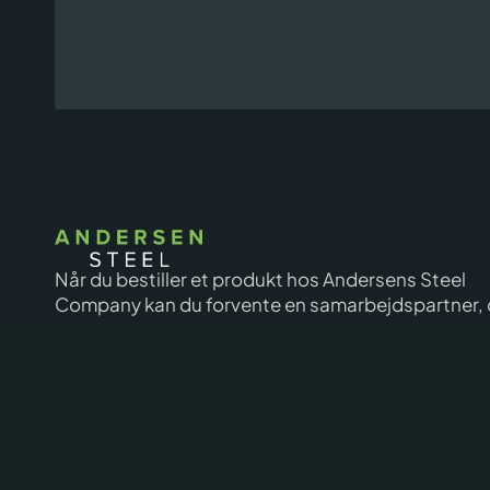
Når du bestiller et produkt hos Andersens Steel
Company kan du forvente en samarbejdspartner, 
er omstillingsparat, leverer høj kvalitet til
konkurrencedygtige priser og frem for alt følger 
udviklingen.
FVK Godkendt
Vi er godkendt til fremstilling af