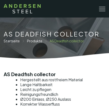
Zum
Inhalt
springen
AS DEADFISH COLLECTOR
Startseite
Produkte
AS Deadfish collector
AS Deadfish collector
Hergestellt aus rostfreiem Material
Lange Haltbarkeit
Leicht zu pflegen
Reinigungsfreundlich
Ø200 Einlass, Ø250 Auslass
Korrekter Wasserfluss