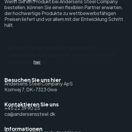
Wenn Sie ein Produkt bei Andersens Steel Company
bestellen, können Sie einen flexiblen Partner erwarten,
der hochwertige Produkte zu wettbewerbsfähigen
Preisen liefert und vor allem mit der Entwicklung Schritt
hält.
FVK-zugelassen
Wir sind für die Herstellung von Materialien mit
Lebensmittelkontakt zugelassen. Sehen Sie sich unsere
Zulassungen
hier
an.
Besuchen Sie uns hier
Andersens Steel Company ApS
Kornvej 7, DK-7323 Give
Kontaktieren Sie uns
+45 22 39 90 25
ca@andersenssteel.dk
Informationen